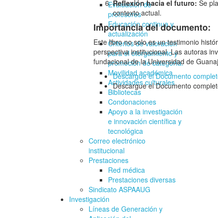
Reflexión hacia el futuro:
Se pla
Evaluación de
contexto actual.
profesores
Educación continua y
Importancia del documento:
actualización
Este libro no solo es un testimonio his
Criterios de valoración
perspectiva institucional. Las autoras i
para el otorgamiento y
fundacional de la Universidad de Guana
promoción de categoría.
Movilidad académica
Descargue el Documento completo
Actividades culturales
Descargue el Documento complet
Bibliotecas
Condonaciones
Apoyo a la investigación
e innovación científica y
tecnológica
Correo electrónico
institucional
Prestaciones
Red médica
Prestaciones diversas
Sindicato ASPAAUG
Investigación
Líneas de Generación y