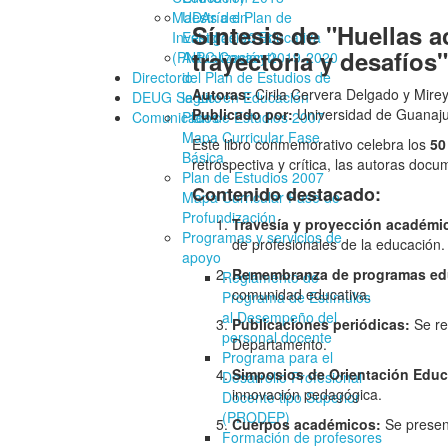
Maestría en
UDAs del Plan de
Síntesis de "Huellas 
Investigación Educativa
Estudios 2018
trayectoria y desafíos"
(PNPC Conacyt)
Actualización 2019-2020
Directorio
del Plan de Estudios de
Autoras:
Cirila Cervera Delgado y Mire
DEUG Seguro
la Lic. en Educación
Publicado por:
Universidad de Guanaju
Comunicados
Plan de Estudios 2007
Mapa Curricular Fase
Este libro conmemorativo celebra los
50
Básica
retrospectiva y crítica, las autoras do
Plan de Estudios 2007
Contenido destacado:
Mapa Curricular Fase de
Profundización
Travesía y proyección académi
Programas y servicios de
de profesionales de la educación.
apoyo
Remembranza de programas ed
Reglamento de
comunidad educativa.
Programa de Estímulos
al Desempeño del
Publicaciones periódicas:
Se re
personal docente
Departamento.
Programa para el
Simposios de Orientación Educ
Desarrollo Profesional
innovación pedagógica.
Docente tipo Superior
(PRODEP)
Cuerpos académicos:
Se present
Formación de profesores