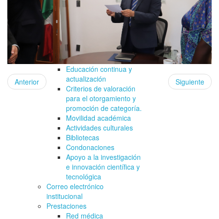
Programa para el
Desarrollo Profesional
Docente tipo Superior
(PRODEP)
Formación de profesores
Evaluación de
profesores
Educación continua y
actualización
Anterior
Siguiente
Criterios de valoración
para el otorgamiento y
promoción de categoría.
Movilidad académica
Actividades culturales
Bibliotecas
Condonaciones
Apoyo a la investigación
e innovación científica y
tecnológica
Correo electrónico
institucional
Prestaciones
Red médica