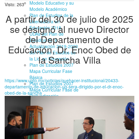
Modelo Educativo y su
Visto: 263
Modelo Académico
A partir del 30 de julio de 2025
Plan de Estudios de la
Licenciatura en
se designó al nuevo Director
Educación 2018
UDAs del Plan de
del Departamento de
Estudios 2018
Educación, Dr. Enoc Obed de
Actualización 2019-2020
del Plan de Estudios de
la Sancha Villa
la Lic. en Educación
Plan de Estudios 2007
Mapa Curricular Fase
Básica
https://www.ugto.mx/noticias/quehacer-institucional/20433-
Plan de Estudios 2007
departamento-de-educacion-ug-sera-dirigido-por-el-dr-enoc-
Mapa Curricular Fase de
obed-de-la-sancha
Profundización
Programas y servicios de
apoyo
Reglamento de
Programa de Estímulos
al Desempeño del
personal docente